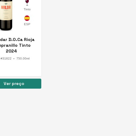
Tinto
dar D.O.Ca Rioja
pranillo Tinto
2024
 #31822
750.00ml
●
Ver preço