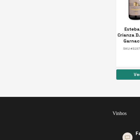
panha
Esteba
Crianza D
Garnac
Tempran
SKU #3197
Ve
Vinhos
F