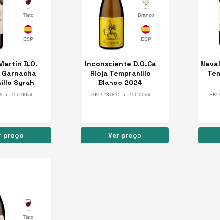
Tinto
Branco
Espanha
Martín D.O.
Inconsciente D.O.Ca
Naval
a Garnacha
Rioja Tempranillo
Tem
illo Syrah
Blanco 2024
o 2025
9
750.00ml
SKU #31815
750.00ml
SKU
●
●
r preço
Ver preço
Tinto