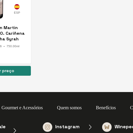
n Martín
.O. Cariñena
ha Syrah
illo 2022
6
750.00ml
●
r preço
Gourmet e Acessórios
Quem somos
Benefícios
C
ale
Instagram
Winepe