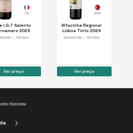
e I.G.T Salento
Alfacinha Regional
roamaro 2023
Lisboa Tinto 2024
 #31490
750.00ml
SKU #31786
750.00ml
●
●
Ver preço
Ver preço
omo funciona
dia