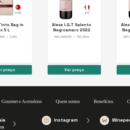
Itália
Portugal
Tinto Bag in
Alese I.G.T Salento
Ales
x 5 L
Negroamaro 2022
Neg
664
5.00L
SKU #30535
750.00ml
SKU
●
●
r preço
Ver preço
Gourmet e Acessórios
Quem somos
Benefícios
C
ale
Instagram
Winepe
co