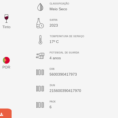
CLASSIFICAÇÃO
Meio Seco
SAFRA
2023
Tinto
TEMPERATURA DE SERVIÇO
17º C
POTENCIAL DE GUARDA
4 anos
EAN
5600390417973
DUN
215600390417970
PACK
6