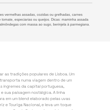
nes vermelhas assadas, cozidas ou grelhadas, carnes
 tomate, especiarias ou queijos. Dicas: maminha assada
almôndegas com massa ao sugo, berinjela à parmegiana.
r as tradições populares de Lisboa. Um
 transporta numa viagem dentro de um
uas íngremes da capital portuguesa,
 e sua paisagem nostálgica. A linha
ura em um blend elaborado pelas uvas
iz e Touriga Nacional, e leva um toque