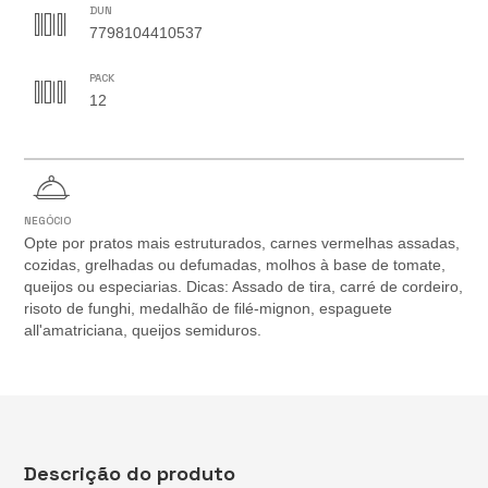
DUN
7798104410537
PACK
12
NEGÓCIO
Opte por pratos mais estruturados, carnes vermelhas assadas,
cozidas, grelhadas ou defumadas, molhos à base de tomate,
queijos ou especiarias. Dicas: Assado de tira, carré de cordeiro,
risoto de funghi, medalhão de filé-mignon, espaguete
all'amatriciana, queijos semiduros.
Descrição do produto