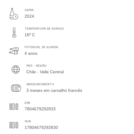
SAFRA
2024
TEMPERATURA DE SERVIÇO
16º C
POTENCIAL DE GUARDA
4 anos
PAÍS - REGIÃO
Chile - Valle Central
AMADURECIMENTO
3 meses em carvalho francês
EAN
7804679292833
DUN
17804679292830