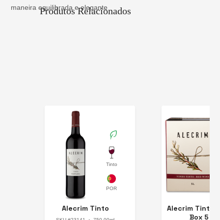
maneira equilibrada e elegante
Produtos Relacionados
Tinto
Itália
Itál
Alecrim Tinto
Alecrim Tinto B
Box 5 L
SKU #23141
750.00ml
●