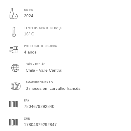
SAFRA
2024
TEMPERATURA DE SERVIÇO
16º C
POTENCIAL DE GUARDA
4 anos
PAÍS - REGIÃO
Chile - Valle Central
AMADURECIMENTO
3 meses em carvalho francês
EAN
7804679292840
DUN
17804679292847