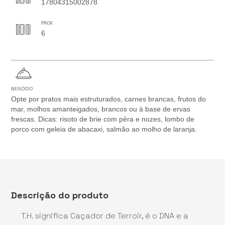
17804315002878
PACK
6
NEGÓCIO
Opte por pratos mais estruturados, carnes brancas, frutos do
mar, molhos amanteigados, brancos ou à base de ervas
frescas. Dicas: risoto de brie com pêra e nozes, lombo de
porco com geleia de abacaxi, salmão ao molho de laranja.
Descrição do produto
T.H. significa Caçador de Terroir, é o DNA e a