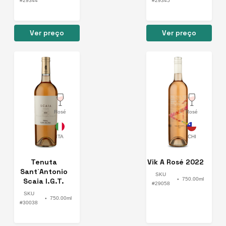
#29344
#29345
Ver preço
Ver preço
Rosé
Rosé
Tenuta
Vik A Rosé 2022
Sant`Antonio
SKU
750.00ml
Scaia I.G.T.
●
#29058
Veneto Rosato
SKU
750.00ml
2022
●
#30038