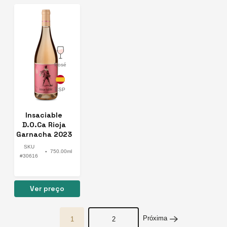
Rosé
Insaciable
D.O.Ca Rioja
Garnacha 2023
SKU
750.00ml
●
#30616
Ver preço
Próxima
1
2