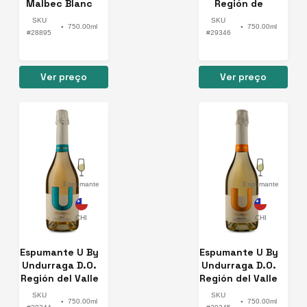
Malbec Blanc
Región de
Noir e Rosé
Aconcagua
SKU
SKU
750.00ml
750.00ml
Rose Brut
●
●
#28895
#29346
Ver preço
Ver preço
Espumante
Espumante
Espumante U By
Espumante U By
Undurraga D.O.
Undurraga D.O.
Región del Valle
Región del Valle
Central Brut
Central Demi-
SKU
SKU
750.00ml
750.00ml
Sec
●
●