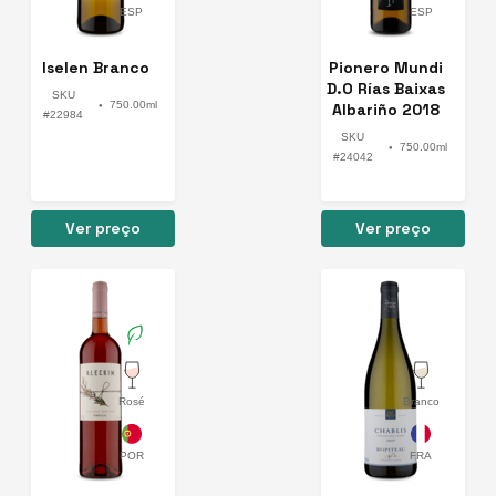
Iselen Branco
Pionero Mundi
D.O Rías Baixas
SKU
750.00ml
Albariño 2018
●
#22984
SKU
750.00ml
●
#24042
Ver preço
Ver preço
Rosé
Branco