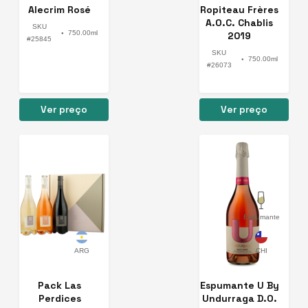
Alecrim Rosé
Ropiteau Frères
A.O.C. Chablis
SKU
750.00ml
2019
●
#25845
SKU
750.00ml
●
#26073
Ver preço
Ver preço
Espumante
Pack Las
Espumante U By
Perdices
Undurraga D.O.