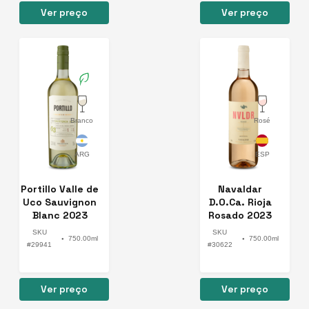
Ver preço
Ver preço
Branco
Rosé
Portillo Valle de
Navaldar
Uco Sauvignon
D.O.Ca. Rioja
Blanc 2023
Rosado 2023
SKU
SKU
750.00ml
750.00ml
●
●
#29941
#30622
Ver preço
Ver preço