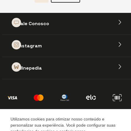
Fale Conosco
Instagram
Winepedia
W2W E-Commerce de Vinhos S.A
CNPJ: 09.813.204/0004-69
Utilizamos cookies para otimizar nosso conteúdo e
personalizar sua experiência. Você pode configurar suas
Rua Comendador Alcides Simão
Helou, 1478, Serra - ES - CEP 29168-