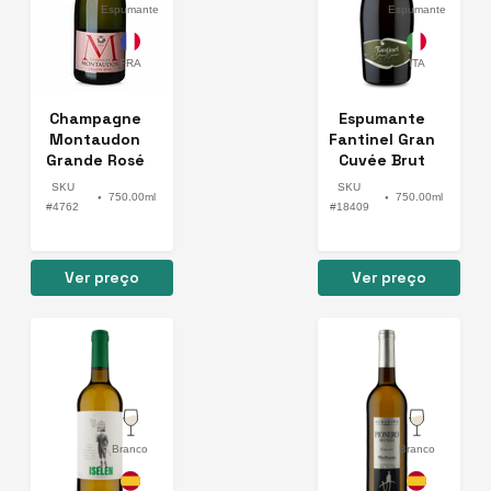
Espumante
Espumante
Champagne
Espumante
Montaudon
Fantinel Gran
Grande Rosé
Cuvée Brut
SKU
SKU
750.00ml
750.00ml
●
●
#4762
#18409
Ver preço
Ver preço
Branco
Branco