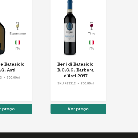
Espumante
Tinto
e Batasiolo
Beni di Batasiolo
.G. Asti
D.O.C.G. Barbera
d`Asti 2017
3
750.00ml
●
SKU #23312
750.00ml
●
r preço
Ver preço