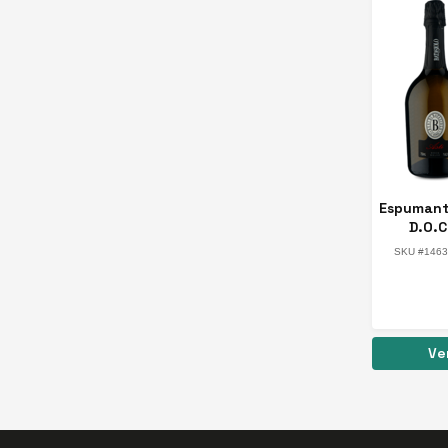
tália
Itália
Espumant
D.O.C
SKU #1463
Ve