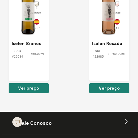
Branco
Rosé
Iselen Branco
Iselen Rosado
SKU
SKU
750.00ml
750.00ml
●
●
#22984
#22985
Ver preço
Ver preço
Fale Conosco